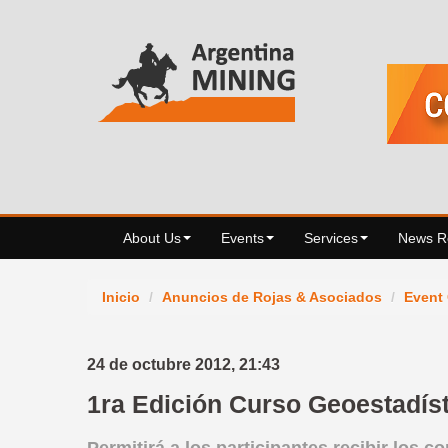
About Us
Events
Services
News 
Inicio
/
Anuncios de Rojas & Asociados
/
Event
24 de octubre 2012,
21:43
1ra Edición Curso Geoestadís