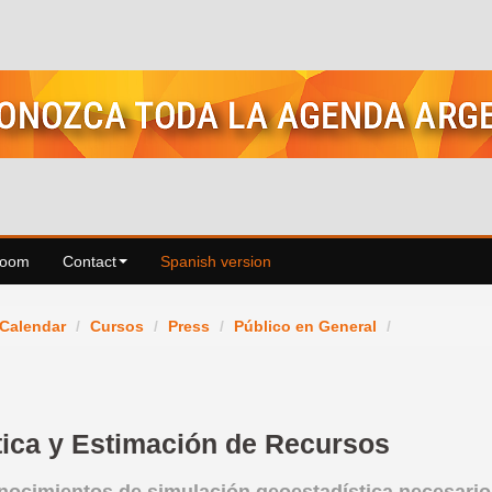
Room
Contact
Spanish version
 Calendar
/
Cursos
/
Press
/
Público en General
/
tica y Estimación de Recursos