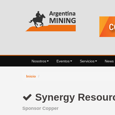
Nosotros
Eventos
Servicios
News
Inicio
/
Synergy Resourc
Sponsor Copper