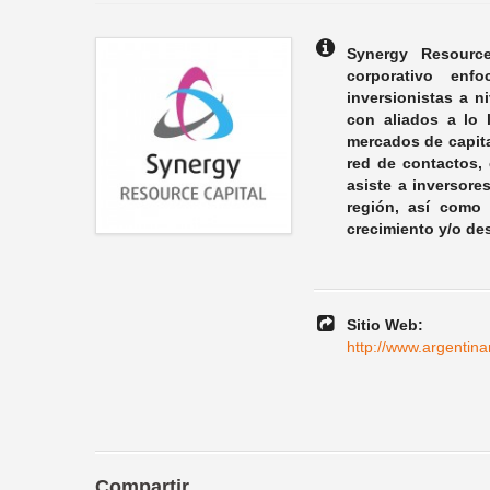
Synergy Resource
corporativo enf
inversionistas a n
con aliados a lo 
mercados de capita
red de contactos, 
asiste a inversore
región, así como
crecimiento y/o de
Sitio Web:
http://www.argenti
Compartir