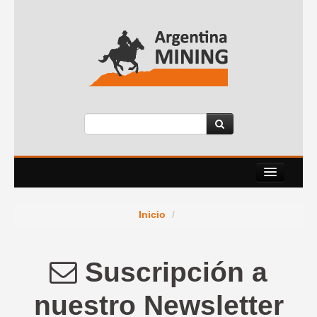
Nosotros
Inicio
/
Eventos
Servicios
Suscripción a
News Room
nuestro Newsletter
Contacto