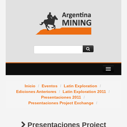
Nosotros
Inicio
/
Eventos
/
Latin Exploration
/
Eventos
Ediciones Anteriores
/
Latin Exploration 2011
/
Presentaciones 2011
/
Servicios
Presentaciones Project Exchange
/
News Room
Presentaciones Project
Contacto