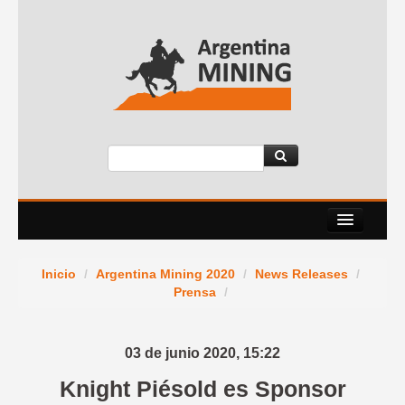
Nosotros
Inicio
/
Argentina Mining 2020
/
News Releases
/
Eventos
Prensa
/
Servicios
03 de junio 2020,
15:22
News Room
Knight Piésold es Sponsor
Contacto