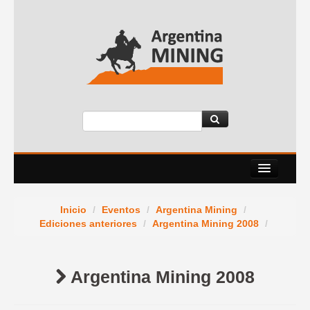
Nosotros
Inicio
/
Eventos
/
Argentina Mining
/
Eventos
Ediciones anteriores
/
Argentina Mining 2008
/
Servicios
Argentina Mining 2008
News Room
Contacto