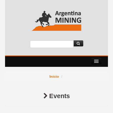
About Us
Inicio
/
Events
Services
Events
News Room
Contact