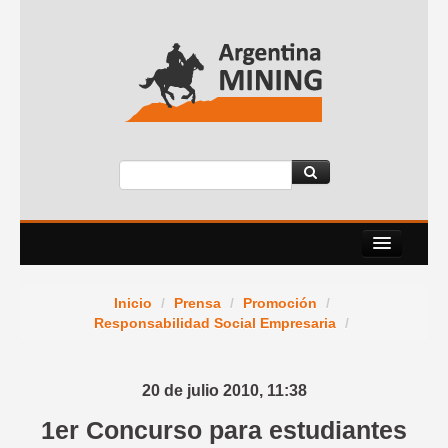
Nosotros
Inicio
/
Prensa
/
Promoción
/
Eventos
Responsabilidad Social Empresaria
/
Servicios
20 de julio 2010,
11:38
News Room
1er Concurso para estudiantes
Contacto